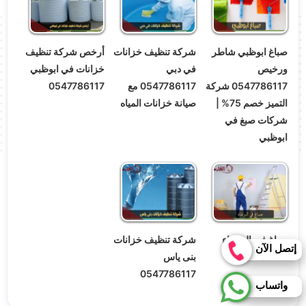
صباغ ابوظبي شاطر
شركة تنظيف خزانات
أرخص شركة تنظيف
ورخيص
في دبي
خزانات في ابوظبي
0547786117 شركة
0547786117 مع
0547786117
التميز خصم 75% |
صيانة خزانات المياه
شركات صبغ في
ابوظبي
صباغ في البرشاء
شركة تنظيف خزانات
إتصل الآن
0547786117
بنى ياس
0547786117
واتساب