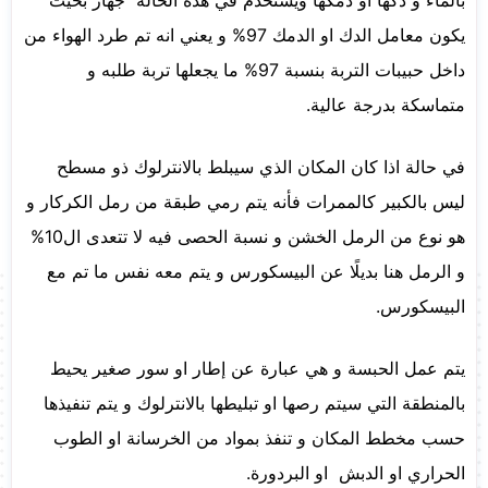
بالماء و دكها او دمكها ويستخدم في هذه الحالة جهاز بحيث
يكون معامل الدك او الدمك 97% و يعني انه تم طرد الهواء من
داخل حبيبات التربة بنسبة 97% ما يجعلها تربة طلبه و
متماسكة بدرجة عالية.
في حالة اذا كان المكان الذي سيبلط بالانترلوك ذو مسطح
ليس بالكبير كالممرات فأنه يتم رمي طبقة من رمل الكركار و
هو نوع من الرمل الخشن و نسبة الحصى فيه لا تتعدى ال10%
و الرمل هنا بديلًا عن البيسكورس و يتم معه نفس ما تم مع
البيسكورس.
يتم عمل الحبسة و هي عبارة عن إطار او سور صغير يحيط
بالمنطقة التي سيتم رصها او تبليطها بالانترلوك و يتم تنفيذها
حسب مخطط المكان و تنفذ بمواد من الخرسانة او الطوب
الحراري او الدبش او البردورة.