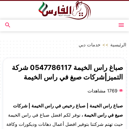
التجاوز
إلى
المحتوى
القائمة
بحث
عن
الرئيسية
>>
خدمات دبي
صباغ راس الخيمة 0547786117 شركة
التميز|شركات صبغ في راس الخيمة
1769 مشاهدات
صباغ راس الخيمة | صباغ رخيص في راس الخيمة | شركات
صيغ في راس الخيمة ،
نوفر لكم افضل صباغ في راس الخيمة
حيث تهتم شركتنا بتوفير افضل أعمال دهانات وديكورات وكافة