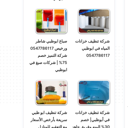
شركة تنظيف خزانات
صباغ ابوظبي شاطر
المياه في ابوظبي
ورخيص 0547786117
0547786117
شركة التميز خصم
75% | شركات صبغ في
ابوظبي
شركة تنظيف خزانات
شركة تنظيف ابو ظبي
في أبوظبي| خصم
سريعة بأرخص الأسعار
30% اليوم وفريق جاهز
مع التعقيم للمنازل