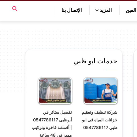
لعين
المزيد
الإتصال بنا
خدمات ابو ظبي
شركة تنظيف وتعقيم
تفصيل ستائر في
خزانات المياه في ابو
أبوظبي 0547786117
ظبي 0547786117
| أقمشة فاخرة وتركيب
مميز في 48 ساعة