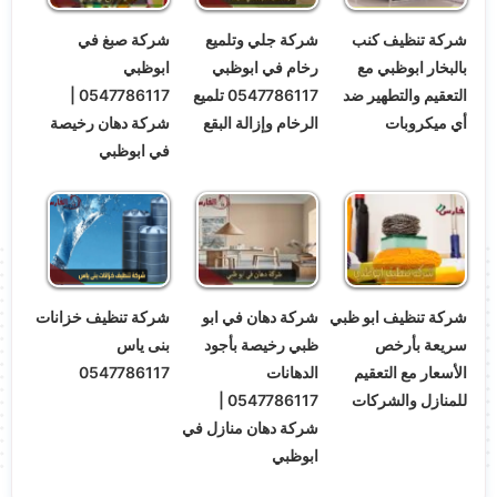
شركة تنظيف كنب
شركة جلي وتلميع
شركة صبغ في
بالبخار ابوظبي مع
رخام في ابوظبي
ابوظبي
التعقيم والتطهير ضد
0547786117 تلميع
0547786117 |
أي ميكروبات
الرخام وإزالة البقع
شركة دهان رخيصة
في ابوظبي
شركة تنظيف ابو ظبي
شركة دهان في ابو
شركة تنظيف خزانات
سريعة بأرخص
ظبي رخيصة بأجود
بنى ياس
الأسعار مع التعقيم
الدهانات
0547786117
للمنازل والشركات
0547786117 |
شركة دهان منازل في
ابوظبي